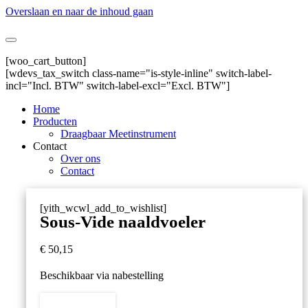
Overslaan en naar de inhoud gaan
[woo_cart_button]
[wdevs_tax_switch class-name="is-style-inline" switch-label-
incl="Incl. BTW" switch-label-excl="Excl. BTW"]
Home
Producten
Draagbaar Meetinstrument
Contact
Over ons
Contact
[yith_wcwl_add_to_wishlist]
Sous-Vide naaldvoeler
€
50,15
Beschikbaar via nabestelling