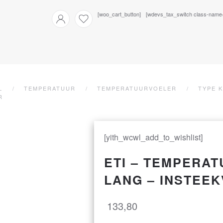
[woo_cart_button]
[wdevs_tax_switch class-name="i
L
TEMPERATUUR
TEMPERATUURVOELER
TYPE K
R
[yith_wcwl_add_to_wishlist]
ETI – TEMPERAT
LANG – INSTEE
133,80