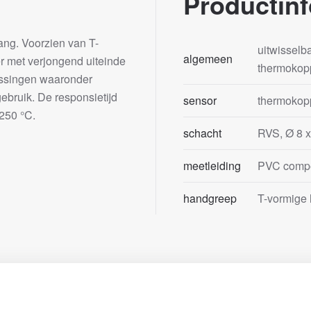
Productinf
ang. Voorzien van T-
uitwisselb
algemeen
 met verjongend uiteinde
thermokopp
passingen waaronder
ebruik. De responsietijd
sensor
thermokopp
250 °C.
schacht
RVS, Ø 8 
meetleiding
PVC compe
handgreep
T-vormige