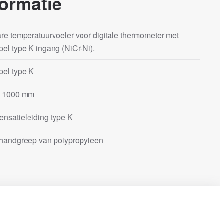
ormatie
are temperatuurvoeler voor digitale thermometer met
el type K ingang (NiCr-Ni).
el type K
x 1000 mm
nsatieleiding type K
 handgreep van polypropyleen