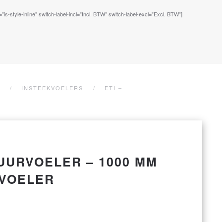
s-style-inline" switch-label-incl="Incl. BTW" switch-label-excl="Excl. BTW"]
INSTEEKVOELERS
ETI –
UURVOELER – 1000 MM
KVOELER