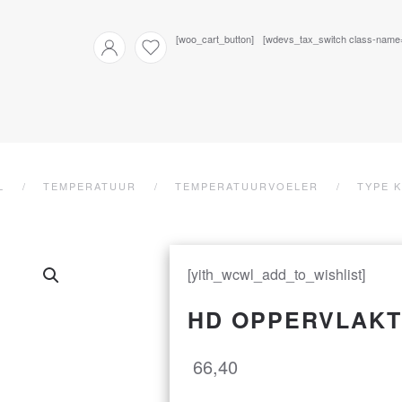
[woo_cart_button]
[wdevs_tax_switch class-name="i
L
TEMPERATUUR
TEMPERATUURVOELER
TYPE K
[yith_wcwl_add_to_wishlist]
HD OPPERVLAKT
66,40