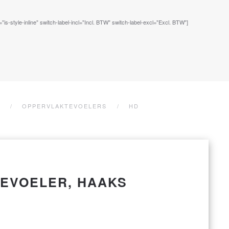
s-style-inline" switch-label-incl="Incl. BTW" switch-label-excl="Excl. BTW"]
OPPERVLAKTEVOELERS
HD
EVOELER, HAAKS