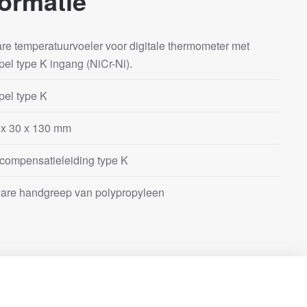
ormatie
are temperatuurvoeler voor digitale thermometer met
el type K ingang (NiCr-Ni).
el type K
 x 30 x 130 mm
compensatieleiding type K
ware handgreep van polypropyleen