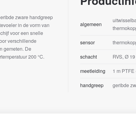
Productinf
t geribde zware handgreep
uitwisselb
algemeen
evoeler in de vorm van
thermokopp
chijf voor een snelle
oor verschillende
sensor
thermokopp
en gemeten. De
ertemperatuur 200 °C.
schacht
RVS, Ø 19
meetleiding
1 m PTFE 
handgreep
geribde z