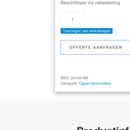
Beschikbaar via nabestelling
HD
oppervlaktevoeler,
Toevoegen aan winkelwagen
haaks
aantal
OFFERTE AANVRAGEN
SKU:
24143-086
Categorie:
Oppervlaktevoelers